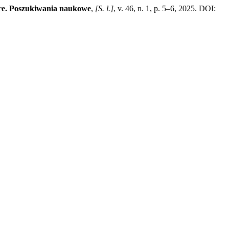
re. Poszukiwania naukowe
,
[S. l.]
, v. 46, n. 1, p. 5–6, 2025. DOI: