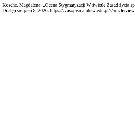
Kosche, Magdalena. „Ocena Stygmatyzacji W świetle Zasad życia s
Dostęp sierpień 8, 2026. https://czasopisma.uksw.edu.pl/s/article/vie