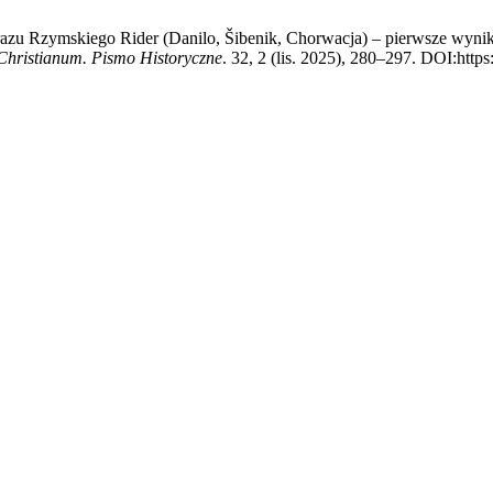
jobrazu Rzymskiego Rider (Danilo, Šibenik, Chorwacja) – pierwsze wyni
hristianum. Pismo Historyczne
. 32, 2 (lis. 2025), 280–297. DOI:https