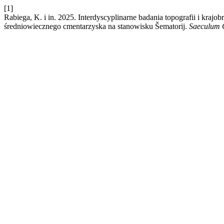
[1]
Rabiega, K. i in. 2025. Interdyscyplinarne badania topografii i kra
średniowiecznego cmentarzyska na stanowisku Šematorij.
Saeculum C