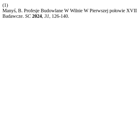
(1)
Manyś, B. Profesje Budowlane W Wilnie W Pierwszej połowie XVIII
Badawcze.
SC
2024
,
31
, 126-140.