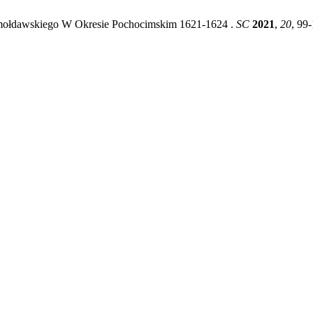
 mołdawskiego W Okresie Pochocimskim 1621-1624 .
SC
2021
,
20
, 99