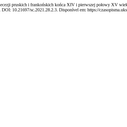
ecezji pruskich i frankońskich końca XIV i pierwszej połowy XV wiek
24. DOI: 10.21697/sc.2021.28.2.3. Disponível em: https://czasopisma.uks