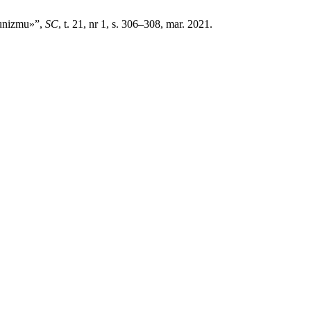
munizmu»”,
SC
, t. 21, nr 1, s. 306–308, mar. 2021.