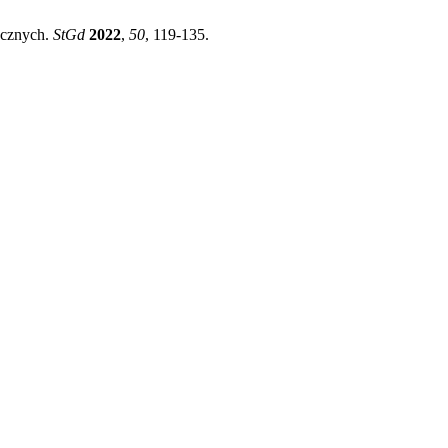
ycznych.
StGd
2022
,
50
, 119-135.