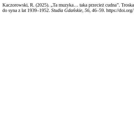
Kaczorowski, R. (2025). „Ta muzyka… taka przecież cudna”. Trosk
do syna z lat 1939–1952.
Studia Gdańskie
,
56
, 46–59. https://doi.or