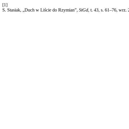
[1]
S. Stasiak, „Duch w Liście do Rzymian”,
StGd
, t. 43, s. 61–76, wrz.