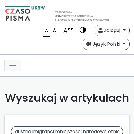
++
A
+
A
Zaloguj
A
Język Polski
Wyszukaj w artykułach