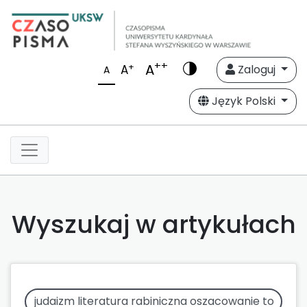
++
A
+
A
Zaloguj
A
Język Polski
Wyszukaj w artykułach