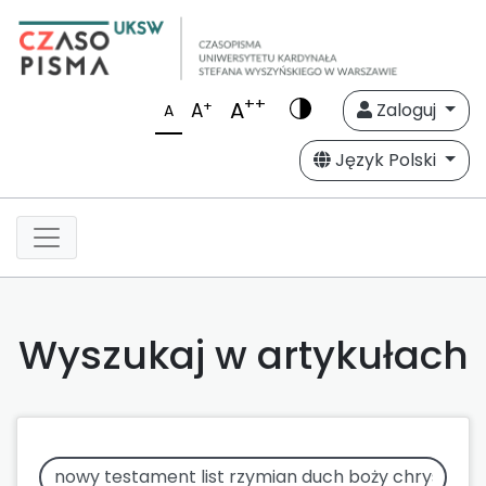
++
A
+
A
Zaloguj
A
Język Polski
Wyszukaj w artykułach