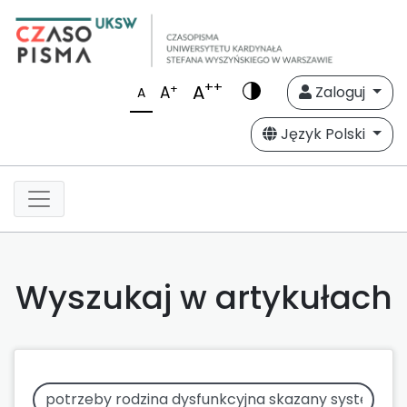
++
A
+
A
Zaloguj
A
Język Polski
Wyszukaj w artykułach