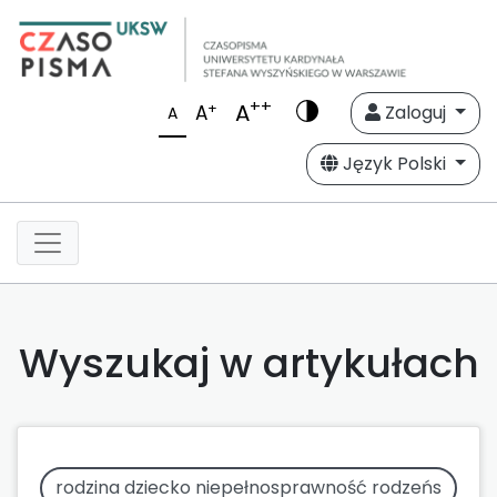
++
A
+
A
Zaloguj
A
Język Polski
Wyszukaj w artykułach