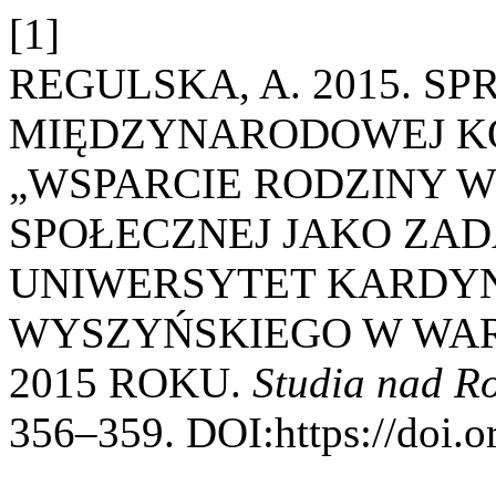
[1]
REGULSKA, A. 2015. S
MIĘDZYNARODOWEJ KO
„WSPARCIE RODZINY 
SPOŁECZNEJ JAKO ZAD
UNIWERSYTET KARDY
WYSZYŃSKIEGO W WARS
2015 ROKU.
Studia nad R
356–359. DOI:https://doi.o