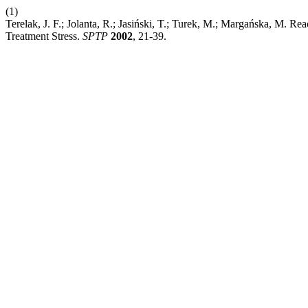
(1)
Terelak, J. F.; Jolanta, R.; Jasiński, T.; Turek, M.; Margańska, M. Re
Treatment Stress.
SPTP
2002
, 21-39.