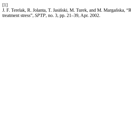
[1]
J. F. Terelak, R. Jolanta, T. Jasiński, M. Turek, and M. Margańska, “Re
treatment stress”,
SPTP
, no. 3, pp. 21–39, Apr. 2002.