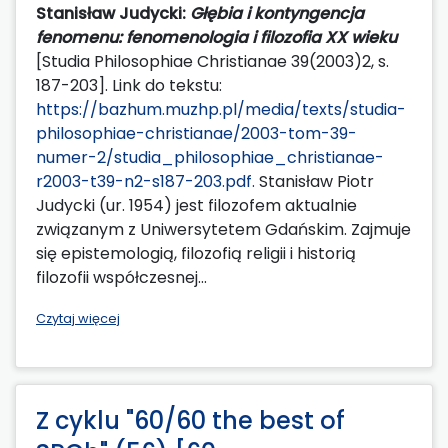
Stanisław Judycki:
Głębia i kontyngencja
fenomenu: fenomenologia i filozofia XX wieku
[Studia Philosophiae Christianae 39(2003)2, s.
187-203]. Link do tekstu:
https://bazhum.muzhp.pl/media/texts/studia-
philosophiae-christianae/2003-tom-39-
numer-2/studia_philosophiae_christianae-
r2003-t39-n2-s187-203.pdf.
Stanisław Piotr
Judycki (ur. 1954) jest filozofem aktualnie
związanym z Uniwersytetem Gdańskim. Zajmuje
się epistemologią, filozofią religii i historią
filozofii współczesnej...
Czytaj więcej
Z cyklu "60/60 the best of