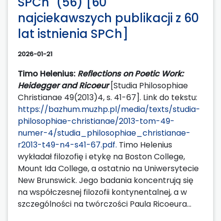
SPCh" (56) [60
najciekawszych publikacji z 60
lat istnienia SPCh]
2026-01-21
Timo Helenius:
Reflections on Poetic Work:
Heidegger and Ricoeur
[Studia Philosophiae
Christianae 49(2013)4, s. 41-67]. Link do tekstu:
https://bazhum.muzhp.pl/media/texts/studia-
philosophiae-christianae/2013-tom-49-
numer-4/studia_philosophiae_christianae-
r2013-t49-n4-s41-67.pdf.
Timo Helenius
wykładał filozofię i etykę na Boston College,
Mount Ida College, a ostatnio na Uniwersytecie
New Brunswick. Jego badania koncentrują się
na współczesnej filozofii kontynentalnej, a w
szczególności na twórczości Paula Ricoeura...