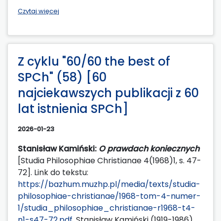
Czytaj więcej
Z cyklu "60/60 the best of
SPCh" (58) [60
najciekawszych publikacji z 60
lat istnienia SPCh]
2026-01-23
Stanisław Kamiński:
O prawdach koniecznych
[Studia Philosophiae Christianae 4(1968)1, s. 47-
72]. Link do tekstu:
https://bazhum.muzhp.pl/media/texts/studia-
philosophiae-christianae/1968-tom-4-numer-
1/studia_philosophiae_christianae-r1968-t4-
n1-s47-72.pdf.
Stanisław Kamiński (1919-1986)