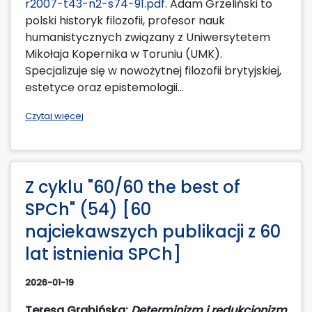
r2007-t43-n2-s74-91.pdf.
Adam Grzeliński to
polski historyk filozofii, profesor nauk
humanistycznych związany z Uniwersytetem
Mikołaja Kopernika w Toruniu (UMK).
Specjalizuje się w nowożytnej filozofii brytyjskiej,
estetyce oraz epistemologii...
Czytaj więcej
Z cyklu "60/60 the best of
SPCh" (54) [60
najciekawszych publikacji z 60
lat istnienia SPCh]
2026-01-19
Teresa Grabińska:
Determinizm i redukcjonizm