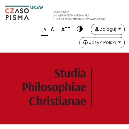
++
A
+
A
Zaloguj
A
Język Polski