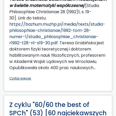
w świetle matematyki współczesnej
[Studia
Philosophiae Christianae 28 (1992)1, s. 19-
30]. Link do tekstu:
https://bazhum.muzhp.pl/media/texts/studia-
philosophiae-christianae/1992-tom-28-
numer-1/studia_philosophiae_christianae-
r1992-t28-n1-s19-30.pdf.
Teresa Grabińska jest
doktorem fizyki teoretycznej i doktorem
habilitowanym nauk filozoficznych, profesorem
w Akademii Wojsk Lądowych we Wrocławiu.
Opublikowała około 400 prac naukowych...
Czytaj więcej
Z cyklu "60/60 the best of
SPCh" (53) [60 najciekawszych