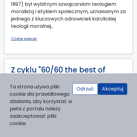
1997) był wybitnym szwajcarskim teologiem
moralistą i etykiem społecznym, uznawanym za
jednego z kluczowych odnowicieli katolickiej
teologii moralnej...
Czytaj więcej
Z cyklu "60/60 the best of
SPCh" (51) [60 najciekawszych
Ta strona używa pliki
publikacji z 60 lat istnienia
Odrzuć
Akceptuj
cookie dla prawidłowego
SPCh]
działania, aby korzystać w
pełni z portalu należy
2026-01-09
zaakceptować pliki
cookie.
Piotr Leśniak:
Filozofia tu i teraz. Ontologia
procesu jako podstawa filozoficznego