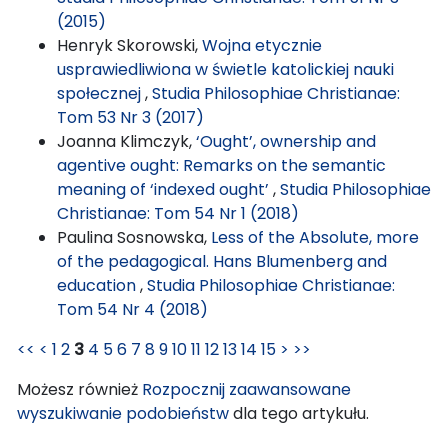
(2015)
Henryk Skorowski,
Wojna etycznie
usprawiedliwiona w świetle katolickiej nauki
społecznej
,
Studia Philosophiae Christianae:
Tom 53 Nr 3 (2017)
Joanna Klimczyk,
‘Ought’, ownership and
agentive ought: Remarks on the semantic
meaning of ‘indexed ought’
,
Studia Philosophiae
Christianae: Tom 54 Nr 1 (2018)
Paulina Sosnowska,
Less of the Absolute, more
of the pedagogical. Hans Blumenberg and
education
,
Studia Philosophiae Christianae:
Tom 54 Nr 4 (2018)
<<
<
1
2
3
4
5
6
7
8
9
10
11
12
13
14
15
>
>>
Możesz również
Rozpocznij zaawansowane
wyszukiwanie podobieństw
dla tego artykułu.