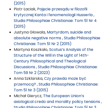
(2015)
Piotr Łaciak,
Pojęcie przesądu w filozofii
krytycznej Kanta i fenomenologii Husserla
,
Studia Philosophiae Christianae: Tom 51 Nr 4
(2015)
Justyna Głowala,
Martyrdom, suicide and
absolute negative norms
,
Studia Philosophiae
Christianae: Tom 51 Nr 2 (2015)
Martyna Koszkało,
Scotus’s Analysis of the
Structure of the Will in the Light of 14th-
Century Philosophical and Theological
Discussions
,
Studia Philosophiae Christianae:
Tom 59 Nr 2 (2023)
Anna Szklarska,
Czy prawda może być
przemocą?
,
Studia Philosophiae Christianae:
Tom 51 Nr 3 (2015)
Michał Gierycz,
The European Union’s
axiological credo and morality policy tensions
,
Studia Philosophiae Christianae: Tom 51 Nr 3