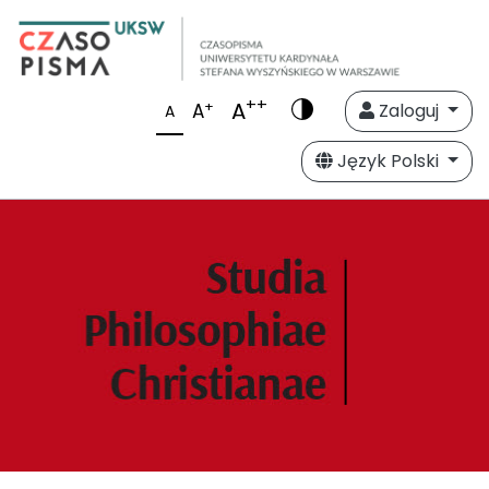
++
A
+
A
Zaloguj
A
Język Polski