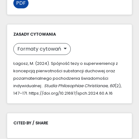
PDF
ZASADY CYTOWANIA
Formaty cytowań
Łagosz, M. (2024). Spójność tezy o superweniencji z
koncepcją pierwotności substancji duchowej oraz
pozamaterialnego pochodzenia świadomości
indywidualnej .
Studia Philosophiae Christianae
,
60
(2),
147–171. https://doi.org/10.21697/spch.2024.60.A.16
CITED BY / SHARE