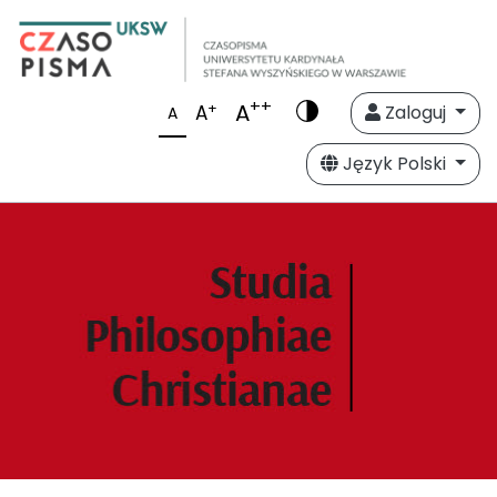
++
A
+
A
Zaloguj
A
Język Polski