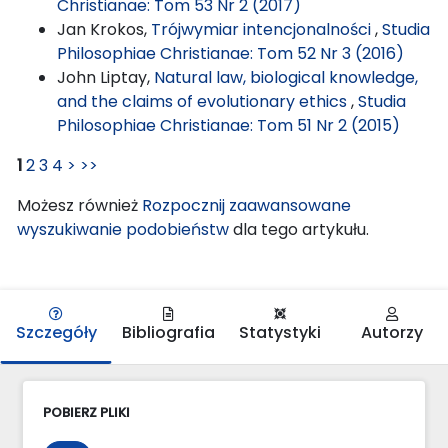
Christianae: Tom 53 Nr 2 (2017)
Jan Krokos,
Trójwymiar intencjonalności
,
Studia
Philosophiae Christianae: Tom 52 Nr 3 (2016)
John Liptay,
Natural law, biological knowledge,
and the claims of evolutionary ethics
,
Studia
Philosophiae Christianae: Tom 51 Nr 2 (2015)
1
2
3
4
>
>>
Możesz również
Rozpocznij zaawansowane
wyszukiwanie podobieństw
dla tego artykułu.
Szczegóły
Bibliografia
Statystyki
Autorzy
POBIERZ PLIKI