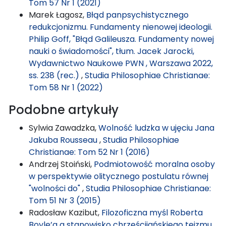
Tom 57 Nr 1 (2021)
Marek Łagosz,
Błąd panpsychistycznego
redukcjonizmu. Fundamenty nienowej ideologii.
Philip Goff, "Błąd Galileusza. Fundamenty nowej
nauki o świadomości", tłum. Jacek Jarocki,
Wydawnictwo Naukowe PWN , Warszawa 2022,
ss. 238 (rec.)
,
Studia Philosophiae Christianae:
Tom 58 Nr 1 (2022)
Podobne artykuły
Sylwia Zawadzka,
Wolność ludzka w ujęciu Jana
Jakuba Rousseau
,
Studia Philosophiae
Christianae: Tom 52 Nr 1 (2016)
Andrzej Stoiński,
Podmiotowość moralna osoby
w perspektywie olitycznego postulatu równej
"wolności do"
,
Studia Philosophiae Christianae:
Tom 51 Nr 3 (2015)
Radosław Kazibut,
Filozoficzna myśl Roberta
Boyle’a a stanowisko chrześcijańskiego teizmu