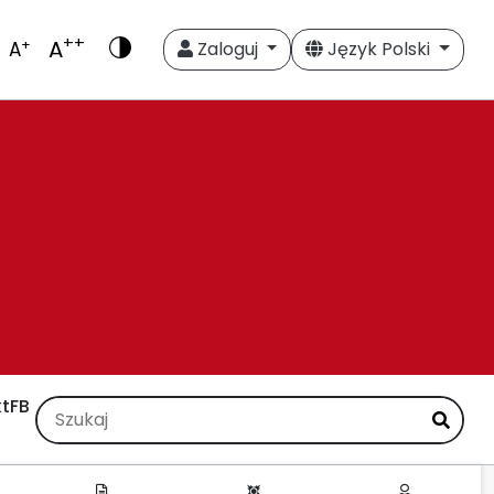
++
A
+
A
Zaloguj
Język Polski
t
FB