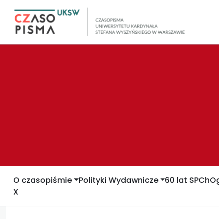
O czasopiśmie
Polityki Wydawnicze
60 lat SPCh
Og
X