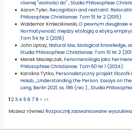
równej "wolności do"
,
Studia Philosophiae Christ
Aaron Tyler,
Recognition and restraint: Relocatin
Philosophiae Christianae: Tom 51 Nr 2 (2015)
Waldemar Kmiecikowski,
O pewnym dwugłosie w 
Normatywność między etologią a etyką empir
Tom 54 Nr 2 (2018)
John Liptay,
Natural law, biological knowledge, a
Studia Philosophiae Christianae: Tom 51 Nr 2 (20
Marek Maciejczak,
Fenomenologia jako hermene
Philosophiae Christianae: Tom 60 Nr 1 (2024)
Karolina Tytko,
Personalistyczny projekt filozof
Hołub, „Understanding the Person. Essays on the 
Lang, Berlin 2021, ss. 196 (rec.)
,
Studia Philosophi
1
2
3
4
5
6
7
8
>
>>
Możesz również
Rozpocznij zaawansowane wyszukiwa