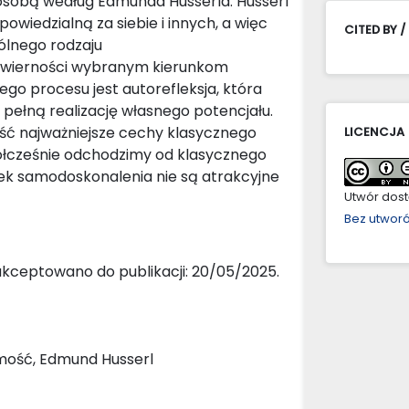
osobą według Edmunda Husserla. Husserl
wiedzialną za siebie i innych, a więc
CITED BY /
ólnego rodzaju
 wierności wybranym kierunkom
go procesu jest autorefleksja, która
ia pełną realizację własnego potencjału.
ść najważniejsze cechy klasycznego
LICENCJA
ółcześnie odchodzimy od klasycznego
zek samodoskonalenia nie są atrakcyjne
Utwór dostę
Bez utwor
akceptowano do publikacji: 20/05/2025.
amość, Edmund Husserl