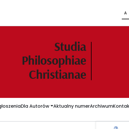
A
łoszenia
Dla Autorów
Aktualny numer
Archiwum
Kontak