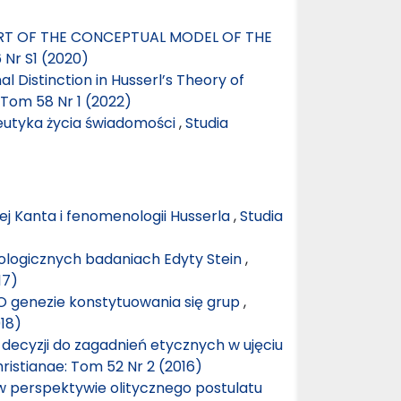
ART OF THE CONCEPTUAL MODEL OF THE
 Nr S1 (2020)
al Distinction in Husserl’s Theory of
 Tom 58 Nr 1 (2022)
utyka życia świadomości
,
Studia
nej Kanta i fenomenologii Husserla
,
Studia
ologicznych badaniach Edyty Stein
,
17)
 O genezie konstytuowania się grup
,
018)
 decyzji do zagadnień etycznych w ujęciu
ristianae: Tom 52 Nr 2 (2016)
perspektywie olitycznego postulatu