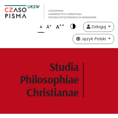
++
A
+
A
Zaloguj
A
Język Polski