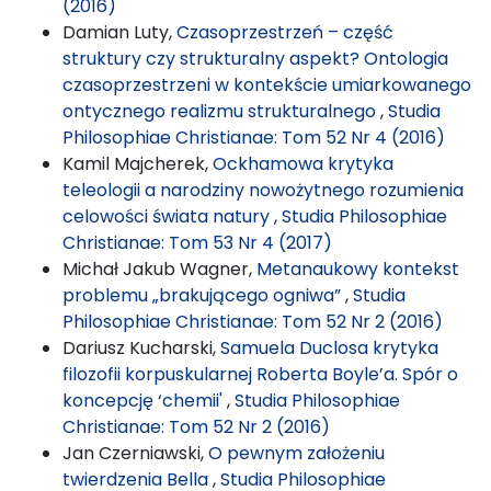
(2016)
Damian Luty,
Czasoprzestrzeń – część
struktury czy strukturalny aspekt? Ontologia
czasoprzestrzeni w kontekście umiarkowanego
ontycznego realizmu strukturalnego
,
Studia
Philosophiae Christianae: Tom 52 Nr 4 (2016)
Kamil Majcherek,
Ockhamowa krytyka
teleologii a narodziny nowożytnego rozumienia
celowości świata natury
,
Studia Philosophiae
Christianae: Tom 53 Nr 4 (2017)
Michał Jakub Wagner,
Metanaukowy kontekst
problemu „brakującego ogniwa”
,
Studia
Philosophiae Christianae: Tom 52 Nr 2 (2016)
Dariusz Kucharski,
Samuela Duclosa krytyka
filozofii korpuskularnej Roberta Boyle’a. Spór o
koncepcję ‘chemii'
,
Studia Philosophiae
Christianae: Tom 52 Nr 2 (2016)
Jan Czerniawski,
O pewnym założeniu
twierdzenia Bella
,
Studia Philosophiae