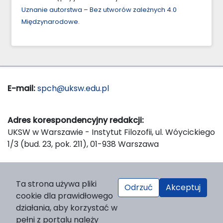
Uznanie autorstwa – Bez utworów zależnych 4.0
Międzynarodowe
.
E-mail:
spch@uksw.edu.pl
Adres korespondencyjny redakcji:
UKSW w Warszawie - Instytut Filozofii, ul. Wóycickiego
1/3 (bud. 23, pok. 211), 01-938 Warszawa
Wydawca:
Ta strona używa pliki
Odrzuć
Akceptuj
Wydawnictwo Naukowe UKSW, ul. Dewajtis 5, domek
cookie dla prawidłowego
nr 2, 01-815 Warszawa
działania, aby korzystać w
Strona WWW Wydawnictwa
pełni z portalu należy