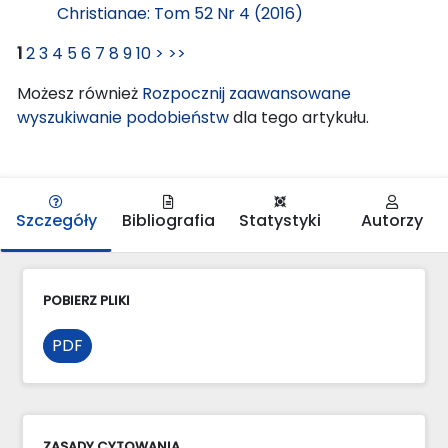
Christianae: Tom 52 Nr 4 (2016)
1
2
3
4
5
6
7
8
9
10
>
>>
Możesz również
Rozpocznij zaawansowane
wyszukiwanie podobieństw
dla tego artykułu.
Szczegóły
Bibliografia
Statystyki
Autorzy
POBIERZ PLIKI
PDF
ZASADY CYTOWANIA