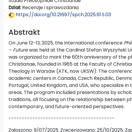
Studia Philosophiae Christianae
Dział:
Recenzje i sprawozdania
https://doi.org/10.21697/spch.2025.61.S.03
Abstrakt
On June 12-13, 2025, the international conference
Phi
– Future
was held at the Cardinal Stefan Wyszyński U
was organized to mark the 60th anniversary of the ph
Christianae, founded in 1965 at the Faculty of Christ
Theology in Warsaw (ATK, now UKSW). The conferenc
academic centers in Canada, Czech Republic, Denmark
Portugal, United Kingdom, and USA, who specialize in t
areas. The program included presentations by schol
traditions, all focusing on the relationship between ph
contemporary, and future-oriented perspectives.
----------------------------------------
Zgłoszono: 9/07/2025. Zrecenzowano: 25/10/2025. Zaa