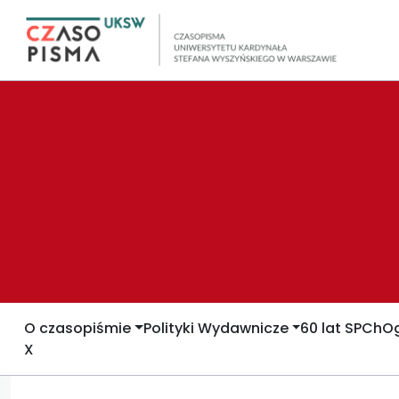
O czasopiśmie
Polityki Wydawnicze
60 lat SPCh
Og
X