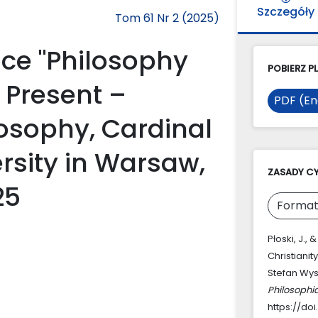
Szczegóły
Tom 61 Nr 2 (2025)
ce "Philosophy
POBIERZ PL
– Present –
PDF (En
ilosophy, Cardinal
rsity in Warsaw,
ZASADY C
25
Format
Płoski, J.,
Christianit
Stefan Wys
Philosophi
https://doi