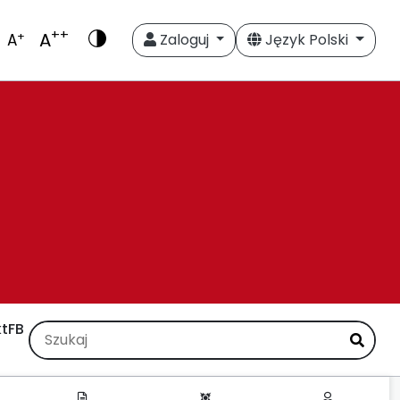
++
A
+
A
Zaloguj
Język Polski
t
FB