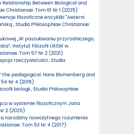
 Relationship Between Biological and
ae Christianae: Tom 61 Nr 1 (2025)
encje filozoficzne encykliki "Aeterni
jańską
,
Studia Philosophiae Christianae:
aukowej „W poszukiwaniu przyrodniczego,
ta”, Instytut Filozofii UKSW w
stianae: Tom 57 Nr 2 (2021)
epcja rzeczywistości
,
Studia
of the pedagogical. Hans Blumenberg and
 54 Nr 4 (2018)
zofii biologii
,
Studia Philosophiae
ca w systemie filozoficznym Jana
Nr 2 (2025)
 a narodziny nowożytnego rozumienia
ristianae: Tom 53 Nr 4 (2017)