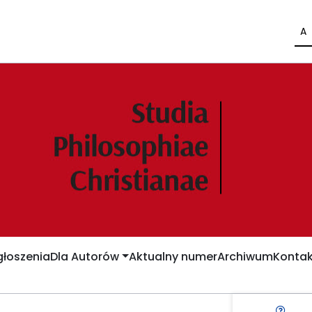
A
łoszenia
Dla Autorów
Aktualny numer
Archiwum
Kontak