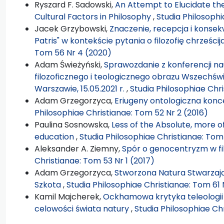
Ryszard F. Sadowski,
An Attempt to Elucidate the
Cultural Factors in Philosophy
,
Studia Philosophi
Jacek Grzybowski,
Znaczenie, recepcja i konsekw
Patris" w kontekście pytania o filozofię chrześci
Tom 56 Nr 4 (2020)
Adam Świeżyński,
Sprawozdanie z konferencji n
filozoficznego i teologicznego obrazu Wszechświa
Warszawie, 15.05.2021 r.
,
Studia Philosophiae Chri
Adam Grzegorzyca,
Eriugeny ontologiczna konc
Philosophiae Christianae: Tom 52 Nr 2 (2016)
Paulina Sosnowska,
Less of the Absolute, more 
education
,
Studia Philosophiae Christianae: Tom
Aleksander A. Ziemny,
Spór o genocentryzm w filo
Christianae: Tom 53 Nr 1 (2017)
Adam Grzegorzyca,
Stworzona Natura Stwarzają
Szkota
,
Studia Philosophiae Christianae: Tom 61 
Kamil Majcherek,
Ockhamowa krytyka teleologii
celowości świata natury
,
Studia Philosophiae Ch