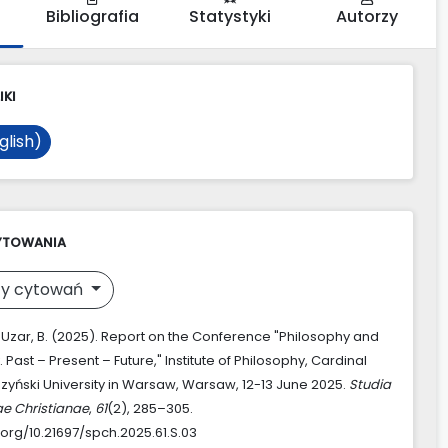
Bibliografia
Statystyki
Autorzy
IKI
glish)
YTOWANIA
y cytowań
 & Uzar, B. (2025). Report on the Conference "Philosophy and
y. Past – Present – Future," Institute of Philosophy, Cardinal
zyński University in Warsaw, Warsaw, 12-13 June 2025.
Studia
ae Christianae
,
61
(2), 285–305.
.org/10.21697/spch.2025.61.S.03