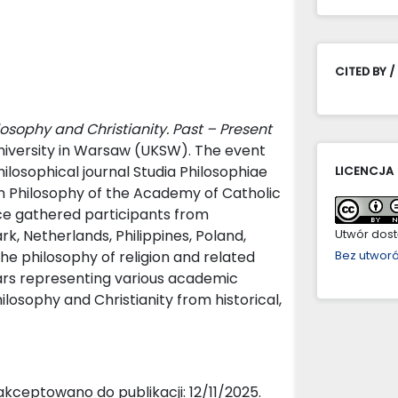
CITED BY /
losophy and Christianity. Past – Present
niversity in Warsaw (UKSW). The event
ilosophical journal Studia Philosophiae
LICENCJA
ian Philosophy of the Academy of Catholic
e gathered participants from
, Netherlands, Philippines, Poland,
Utwór dostę
he philosophy of religion and related
Bez utwor
ars representing various academic
ilosophy and Christianity from historical,
kceptowano do publikacji: 12/11/2025.