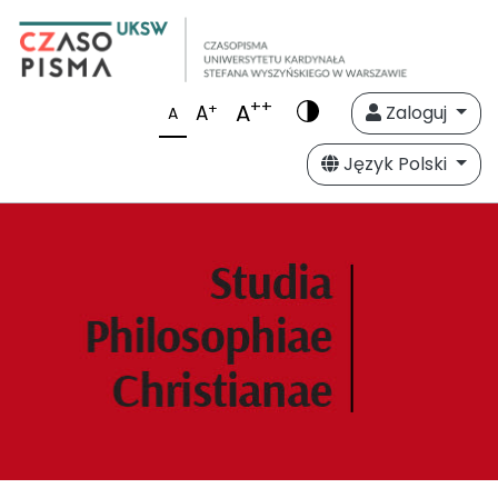
++
A
+
A
Zaloguj
A
Język Polski