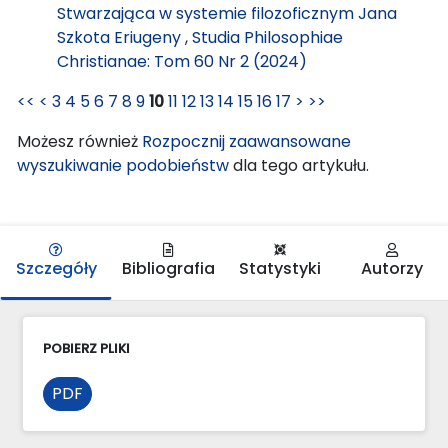
Stwarzająca w systemie filozoficznym Jana
Szkota Eriugeny
,
Studia Philosophiae
Christianae: Tom 60 Nr 2 (2024)
<<
<
3
4
5
6
7
8
9
10
11
12
13
14
15
16
17
>
>>
Możesz również
Rozpocznij zaawansowane
wyszukiwanie podobieństw
dla tego artykułu.
Szczegóły
Bibliografia
Statystyki
Autorzy
POBIERZ PLIKI
PDF