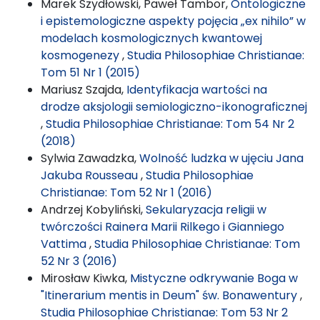
Marek Szydłowski, Paweł Tambor,
Ontologiczne
i epistemologiczne aspekty pojęcia „ex nihilo” w
modelach kosmologicznych kwantowej
kosmogenezy
,
Studia Philosophiae Christianae:
Tom 51 Nr 1 (2015)
Mariusz Szajda,
Identyfikacja wartości na
drodze aksjologii semiologiczno-ikonograficznej
,
Studia Philosophiae Christianae: Tom 54 Nr 2
(2018)
Sylwia Zawadzka,
Wolność ludzka w ujęciu Jana
Jakuba Rousseau
,
Studia Philosophiae
Christianae: Tom 52 Nr 1 (2016)
Andrzej Kobyliński,
Sekularyzacja religii w
twórczości Rainera Marii Rilkego i Gianniego
Vattima
,
Studia Philosophiae Christianae: Tom
52 Nr 3 (2016)
Mirosław Kiwka,
Mistyczne odkrywanie Boga w
"Itinerarium mentis in Deum" św. Bonawentury
,
Studia Philosophiae Christianae: Tom 53 Nr 2