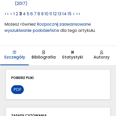
(2017)
<<
<
1
2
3
4
5
6
7
8
9
10
11
12
13
14
15
>
>>
Możesz również
Rozpocznij zaawansowane
wyszukiwanie podobieństw
dla tego artykułu.
Szczegóły
Bibliografia
Statystyki
Autorzy
POBIERZ PLIKI
PDF
ZASADY CYTOWANIA