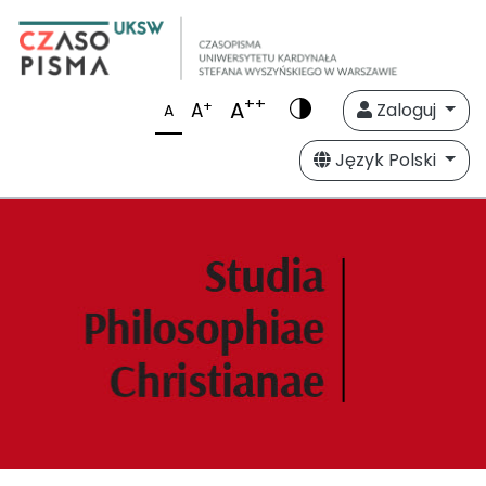
++
A
+
A
Zaloguj
A
Język Polski