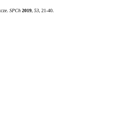
zcze.
SPCh
2019
,
53
, 21-40.