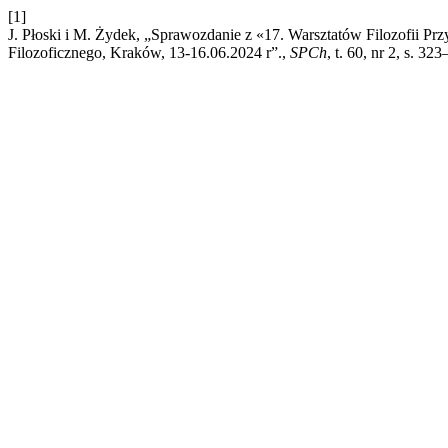
[1]
J. Płoski i M. Żydek, „Sprawozdanie z «17. Warsztatów Filozofii Pr
Filozoficznego, Kraków, 13-16.06.2024 r”.,
SPCh
, t. 60, nr 2, s. 32