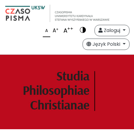
++
A
+
A
Zaloguj
A
Język Polski