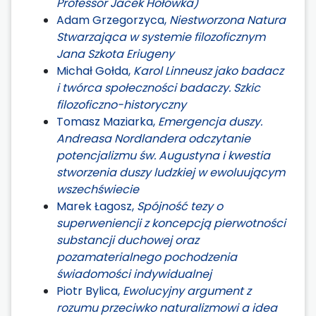
Professor Jacek Hołówka)
Adam Grzegorzyca,
Niestworzona Natura
Stwarzająca w systemie filozoficznym
Jana Szkota Eriugeny
Michał Gołda,
Karol Linneusz jako badacz
i twórca społeczności badaczy. Szkic
filozoficzno-historyczny
Tomasz Maziarka,
Emergencja duszy.
Andreasa Nordlandera odczytanie
potencjalizmu św. Augustyna i kwestia
stworzenia duszy ludzkiej w ewoluującym
wszechświecie
Marek Łagosz,
Spójność tezy o
superweniencji z koncepcją pierwotności
substancji duchowej oraz
pozamaterialnego pochodzenia
świadomości indywidualnej
Piotr Bylica,
Ewolucyjny argument z
rozumu przeciwko naturalizmowi a idea