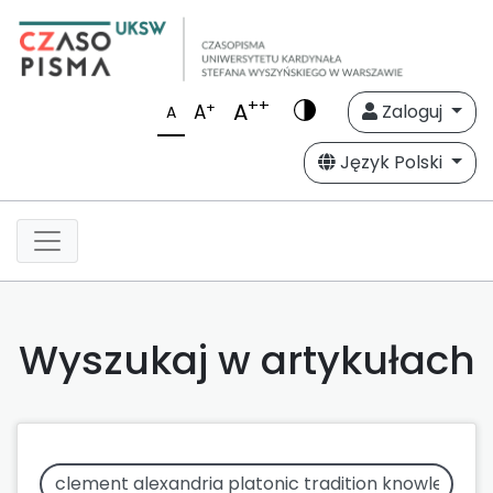
++
A
+
A
Zaloguj
A
Język Polski
Wyszukaj w artykułach