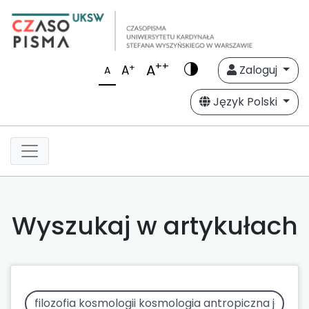
++
A
+
A
Zaloguj
A
Język Polski
Wyszukaj w artykułach