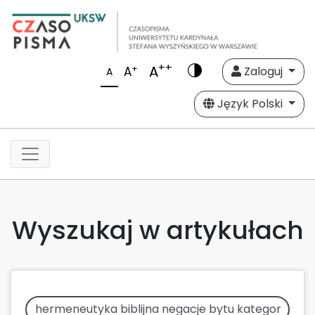
++
A
+
A
Zaloguj
A
Język Polski
Wyszukaj w artykułach