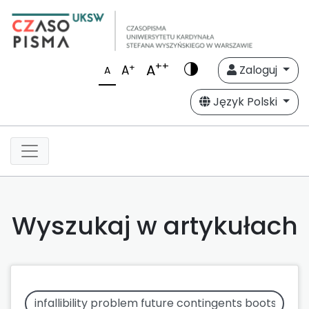
++
A
+
A
Zaloguj
A
Język Polski
Wyszukaj w artykułach