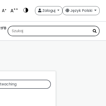
++
A
+
A
Zaloguj
Język Polski
t
FB