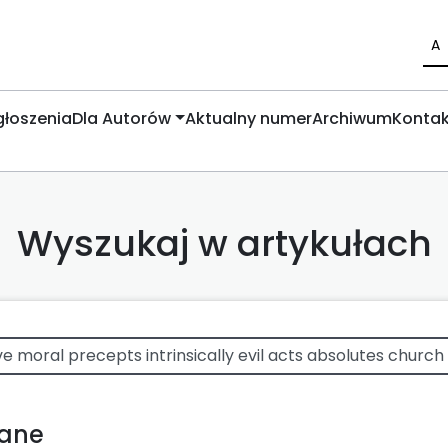
A
łoszenia
Dla Autorów
Aktualny numer
Archiwum
Kontak
Wyszukaj w artykułach
wane