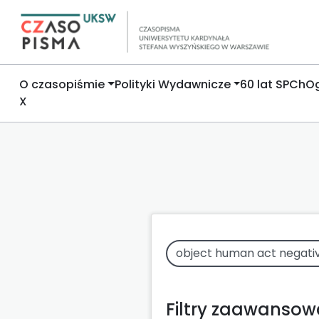
O czasopiśmie
Polityki Wydawnicze
60 lat SPCh
Og
X
Filtry zaawanso