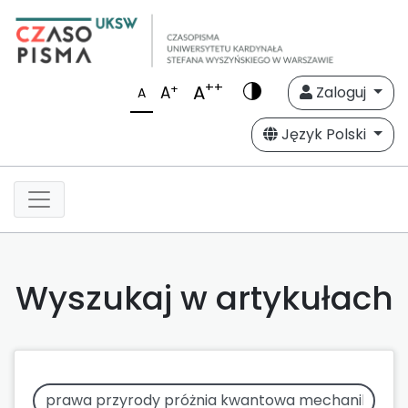
++
A
+
A
Zaloguj
A
Język Polski
Wyszukaj w artykułach