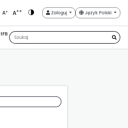
++
A
+
A
Zaloguj
Język Polski
t
FB