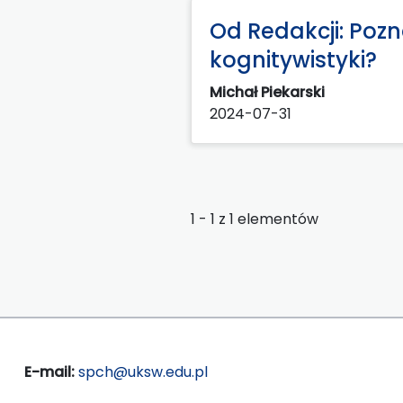
Od Redakcji: Poz
kognitywistyki?
Michał Piekarski
2024-07-31
1 - 1 z 1 elementów
E-mail:
spch@uksw.edu.pl