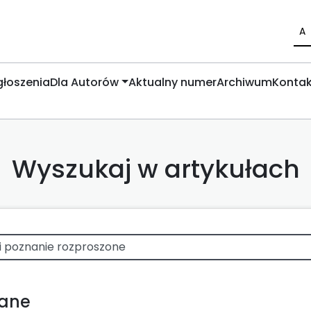
A
łoszenia
Dla Autorów
Aktualny numer
Archiwum
Kontak
Wyszukaj w artykułach
wane