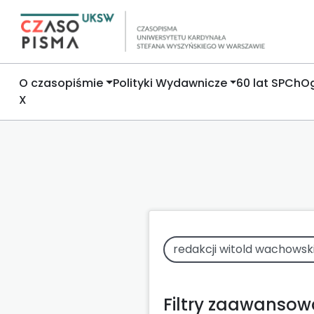
O czasopiśmie
Polityki Wydawnicze
60 lat SPCh
Og
X
Filtry zaawanso