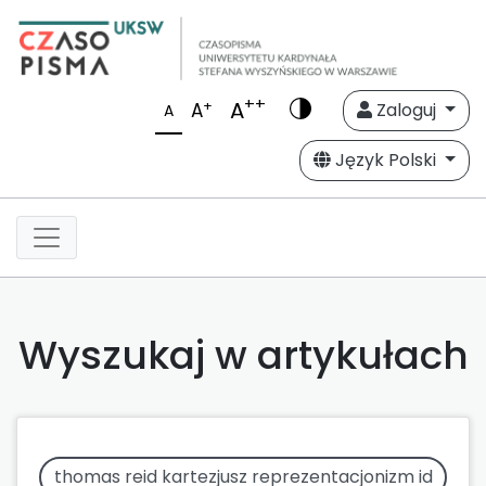
++
A
+
A
Zaloguj
A
Język Polski
Wyszukaj w artykułach