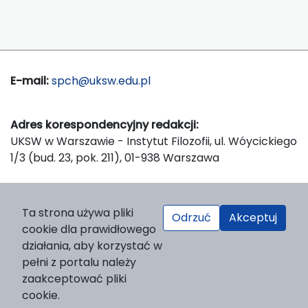
E-mail:
spch@uksw.edu.pl
Adres korespondencyjny redakcji:
UKSW w Warszawie - Instytut Filozofii, ul. Wóycickiego
1/3 (bud. 23, pok. 211), 01-938 Warszawa
Wydawca:
Ta strona używa pliki
Odrzuć
Akceptuj
Wydawnictwo Naukowe UKSW, ul. Dewajtis 5, domek
cookie dla prawidłowego
nr 2, 01-815 Warszawa
działania, aby korzystać w
Strona WWW Wydawnictwa
pełni z portalu należy
e-mail:
wydawnictwo@uksw.edu.pl
zaakceptować pliki
cookie.