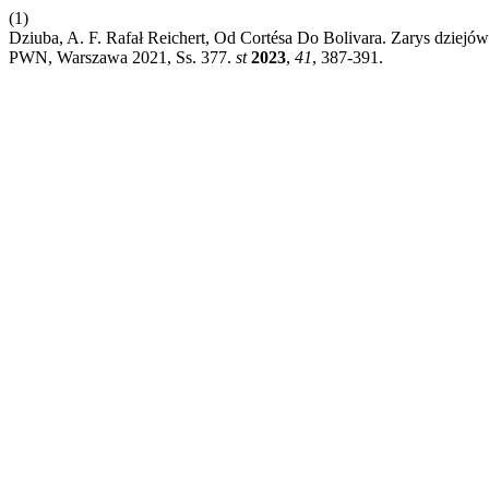
(1)
Dziuba, A. F. Rafał Reichert, Od Cortésa Do Bolivara. Zarys dzi
PWN, Warszawa 2021, Ss. 377.
st
2023
,
41
, 387-391.