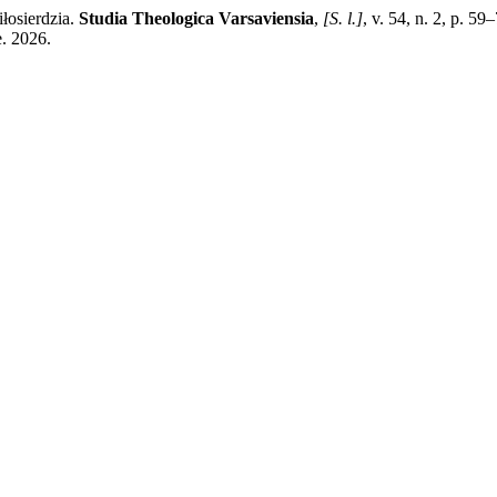
łosierdzia.
Studia Theologica Varsaviensia
,
[S. l.]
, v. 54, n. 2, p. 
e. 2026.