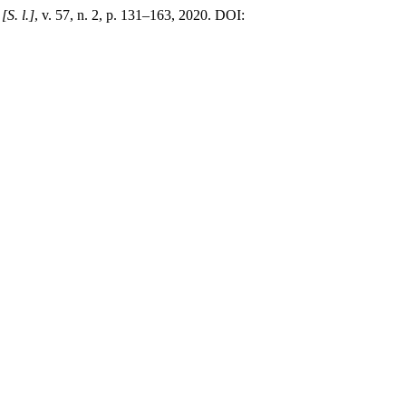
,
[S. l.]
, v. 57, n. 2, p. 131–163, 2020. DOI: