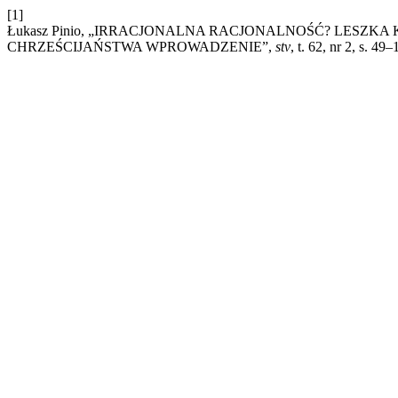
[1]
Łukasz Pinio, „IRRACJONALNA RACJONALNOŚĆ? LESZK
CHRZEŚCIJAŃSTWA WPROWADZENIE”,
stv
, t. 62, nr 2, s. 49