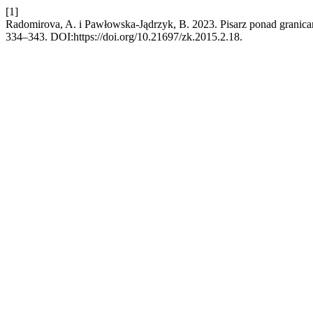
[1]
Radomirova, A. i Pawłowska-Jądrzyk, B. 2023. Pisarz ponad gran
334–343. DOI:https://doi.org/10.21697/zk.2015.2.18.