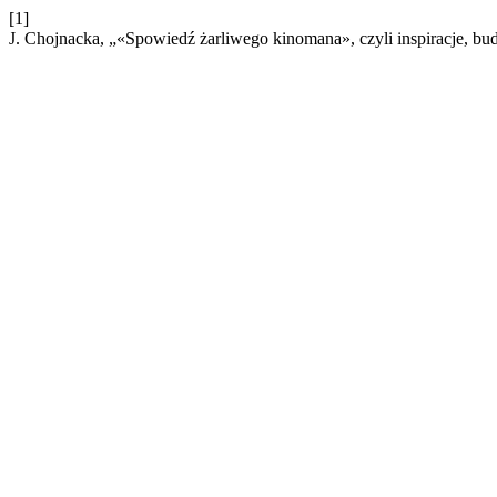
[1]
J. Chojnacka, „«Spowiedź żarliwego kinomana», czyli inspiracje, b