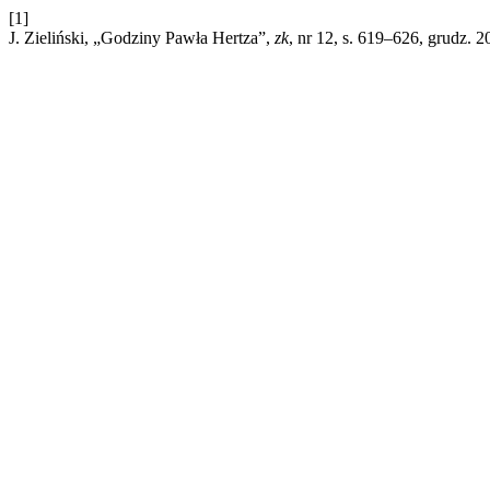
[1]
J. Zieliński, „Godziny Pawła Hertza”,
zk
, nr 12, s. 619–626, grudz. 2