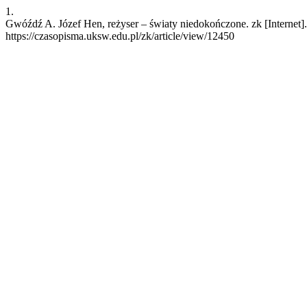
1.
Gwóźdź A. Józef Hen, reżyser – światy niedokończone. zk [Internet].
https://czasopisma.uksw.edu.pl/zk/article/view/12450