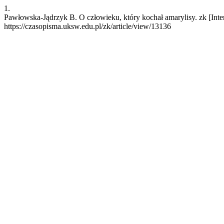
1.
Pawłowska-Jądrzyk B. O człowieku, który kochał amarylisy. zk [Inter
https://czasopisma.uksw.edu.pl/zk/article/view/13136