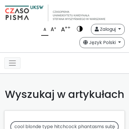
++
A
+
A
Zaloguj
A
Język Polski
Wyszukaj w artykułach