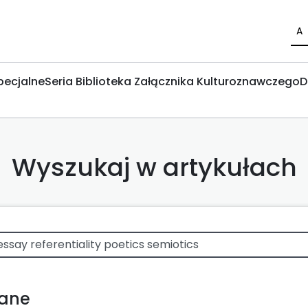
A
pecjalne
Seria Biblioteka Załącznika Kulturoznawczego
D
Wyszukaj w artykułach
wane