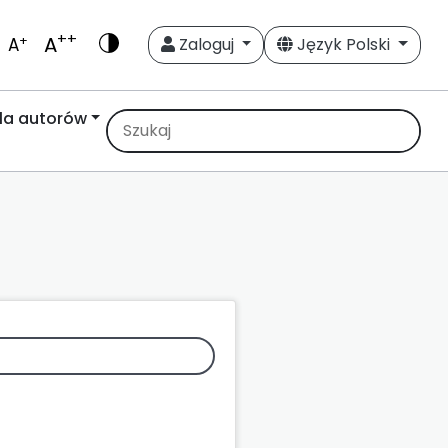
++
A
+
A
Zaloguj
Język Polski
la autorów