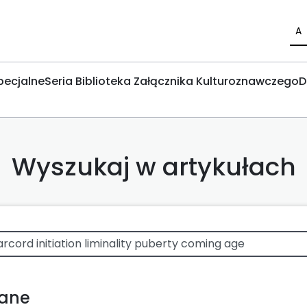
A
pecjalne
Seria Biblioteka Załącznika Kulturoznawczego
D
Wyszukaj w artykułach
wane