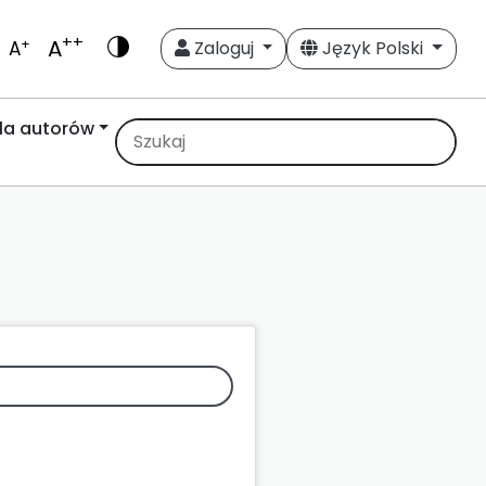
++
A
+
A
Zaloguj
Język Polski
la autorów