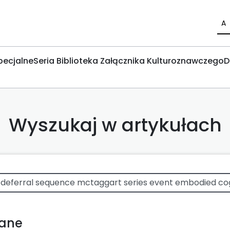
A
pecjalne
Seria Biblioteka Załącznika Kulturoznawczego
D
Wyszukaj w artykułach
wane