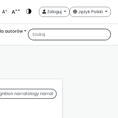
++
A
+
A
Zaloguj
Język Polski
la autorów